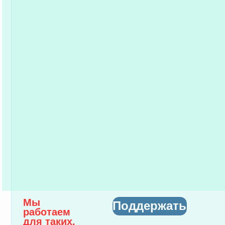
Мы
Поддержать
работаем
для таких,
как он!
Марафон "Возрождение"
Детям и молодёжи