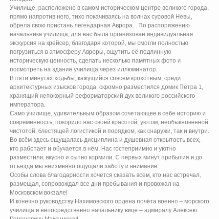
Училище, расположено в самом историческом центре великого города,
прямо напротив него, тихо покачиваясь на волнах суровой Невы,
обрела свою пристань легендарная Аврора. . По распоряжению
начальника училища, для нас была организован индивидуальная
-
экскурсия на крейсер, благодаря которой, мы смогли полностью
погрузиться в атмосферу Авроры, ощутить её подлинную
историческую ценность, сделать несколько памятных фото и
посмотреть на здание училища через иллюминатор.
В пяти минутах ходьбы, кажущийся совсем крохотным, среди
архитектурных изысков города, скромно разместился домик Петра 1,
хранящий непокорный реформаторский дух великого российского
императора.
Само училище, удивительным образом сочетающее в себе историю и
современность, покорило нас своей красотой, уютом, необыкновенной
чистотой, блестящей логистикой и порядком, как снаружи, так и внутри.
Во всём здесь ощущалась дисциплина и душевная открытость всех,
кто работает и обучается в нём. Нас гостеприимно и уютно
разместили, вкусно и сытно кормили. С первых минут прибытия и до
отъезда мы неизменно ощущали заботу и внимание.
Особы слова благодарности хочется сказать всем, кто нас встречал,
размещал, сопровождал все дни пребывания и провожал на
Московском вокзале!
И конечно руководству Нахимовского ордена почёта военно – морского
училища и непосредственно начальнику вице – адмиралу Алексею