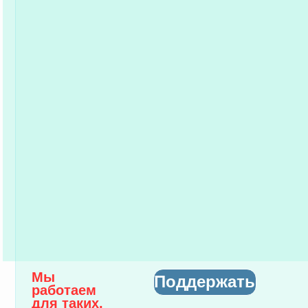
Мы
Поддержать
работаем
для таких,
как он!
Марафон "Возрождение"
Детям и молодёжи